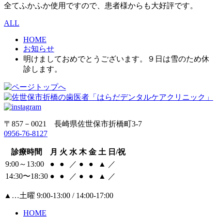
全てふかふか使用ですので、患者様からも大好評です。
ALL
HOME
お知らせ
明けましておめでとうございます。９日は雪のため休
診します。
〒857－0021 長崎県佐世保市折橋町3-7
0956-76-8127
診療時間
月
火
水
木
金
土
日/祝
9:00～13:00
●
●
／
●
●
▲
／
14:30〜18:30
●
●
／
●
●
▲
／
▲
…土曜 9:00-13:00 / 14:00-17:00
HOME