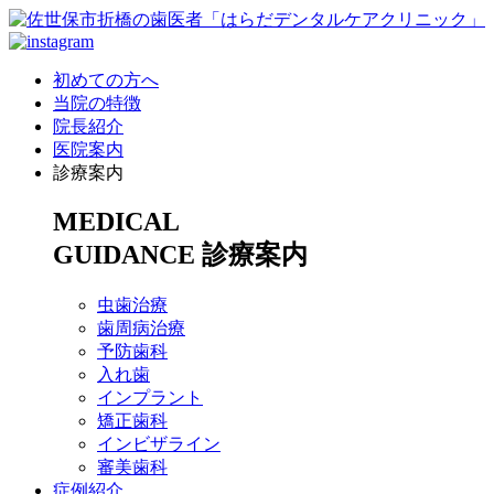
初めての方へ
当院の特徴
院長紹介
医院案内
診療案内
MEDICAL
GUIDANCE
診療案内
虫歯治療
歯周病治療
予防歯科
入れ歯
インプラント
矯正歯科
インビザライン
審美歯科
症例紹介