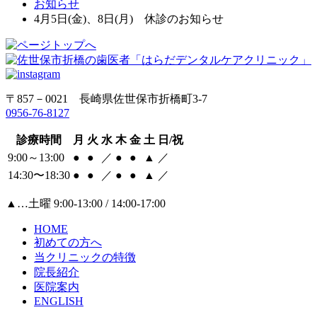
お知らせ
4月5日(金)、8日(月) 休診のお知らせ
〒857－0021 長崎県佐世保市折橋町3-7
0956-76-8127
診療時間
月
火
水
木
金
土
日/祝
9:00～13:00
●
●
／
●
●
▲
／
14:30〜18:30
●
●
／
●
●
▲
／
▲
…土曜 9:00-13:00 / 14:00-17:00
HOME
初めての方へ
当クリニックの特徴
院長紹介
医院案内
ENGLISH