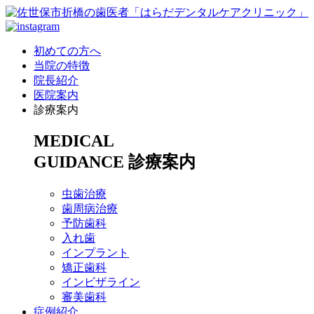
初めての方へ
当院の特徴
院長紹介
医院案内
診療案内
MEDICAL
GUIDANCE
診療案内
虫歯治療
歯周病治療
予防歯科
入れ歯
インプラント
矯正歯科
インビザライン
審美歯科
症例紹介